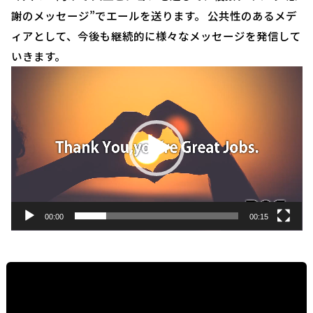
謝のメッセージ”でエールを送ります。 公共性のあるメデ
ィアとして、今後も継続的に様々なメッセージを発信して
いきます。
動
画
プ
レ
ー
ヤ
ー
00:00
00:15